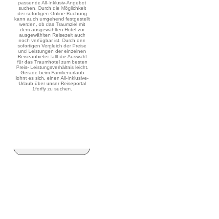
passende All-Inklusiv-Angebot
suchen. Durch die Möglichkeit
der sofortigen Online-Buchung
kann auch umgehend festgestellt
werden, ob das Traumziel mit
dem ausgewählten Hotel zur
ausgewählten Reisezeit auch
noch verfügbar ist. Durch den
sofortigen Vergleich der Preise
und Leistungen der einzelnen
Reiseanbieter fällt die Auswahl
für das Traumhotel zum besten
Preis- Leistungsverhältnis leicht.
Gerade beim Familienurlaub
lohnt es sich, einen All-Inklusive-
Urlaub über unser Reiseportal
1forfly zu suchen.