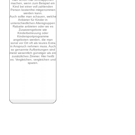
machen, wenn zum Beispiel ein
Kind bei einer voll zahlenden
Person kostenfrei mitgenommen
werden kann.
Auch sollte man schauen, welche
Anbieter für Kinder in
unterschiedlichen Altersgruppen
Rabatte anbieten oder wo es
Zusatzengebote wie
Kinderbetreuung oder
Kindersportprogramme
angeboten werden, die man
sonst vor Ort oft als teures Extra
in Anspruch nehmen muss. Auch
so genannte Aufbettungen sind
meist wesentlich günstiger als ein
zusätzliches Zimmer. Hier heißt
es: Vergleichen, vergleichen und
sparen.