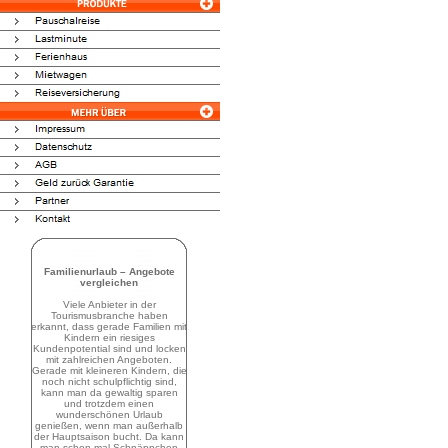
Familienurlaub – Angebote
vergleichen
Viele Anbieter in der
Tourismusbranche haben
erkannt, dass gerade Familien mit
Kindern ein riesiges
Kundenpotential sind und locken
mit zahlreichen Angeboten.
Gerade mit kleineren Kindern, die
noch nicht schulpflichtig sind,
kann man da gewaltig sparen
und trotzdem einen
wunderschönen Urlaub
genießen, wenn man außerhalb
der Hauptsaison bucht. Da kann
man schon mal Schnäppchen